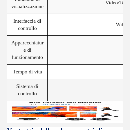
Video/Test
visualizzazione
Interfaccia di
Wifi/
controllo
Apparecchiatur
e di
funzionamento
Tempo di vita
Sistema di
controllo