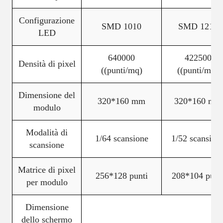
Configurazione
SMD 1010
SMD 1212
LED
640000
422500
Densità di pixel
((punti/mq)
((punti/mq)
Dimensione del
320*160 mm
320*160 mm
modulo
Modalità di
1/64 scansione
1/52 scansion
scansione
Matrice di pixel
256*128 punti
208*104 punt
per modulo
Dimensione
dello schermo