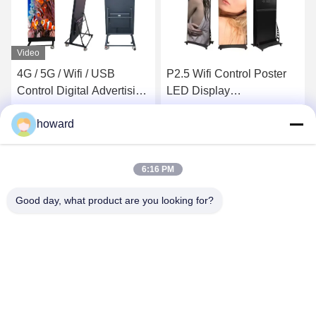
P2.5 Wifi Control Poster
Display LED digitale
ng
LED Display
trasparente P2
retroilluminato Poster
retroilluminato
howard
Frames ODM
zo
Ottenga il migliore prezzo
Ottenga il migliore prezzo
6:16 PM
Good day, what product are you looking for?
SHENZHEN H&S INNOVATION
TECHNOLOGY CO., LTD
howard@hscxled.com