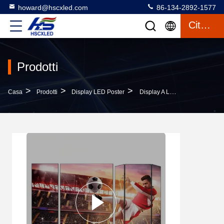
howard@hscxled.com
86-134-2892-1577
Citazione
Prodotti
>
>
>
Casa
Prodotti
Display LED Poster
Display A LED Pieghevole A Tri Pieghe Schermo LED Pieghevole Display A LED A Doppia Faccia