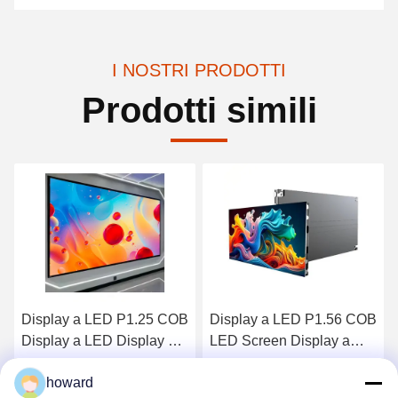
I NOSTRI PRODOTTI
Prodotti simili
Display a LED P1.56 COB
Schermo LED per interni
LED Screen Display a
Home Theater Fine Pitch
LED all'interno
Cob P0.9
howard
Ottenga il migliore prezzo
Ottenga il migliore prezzo