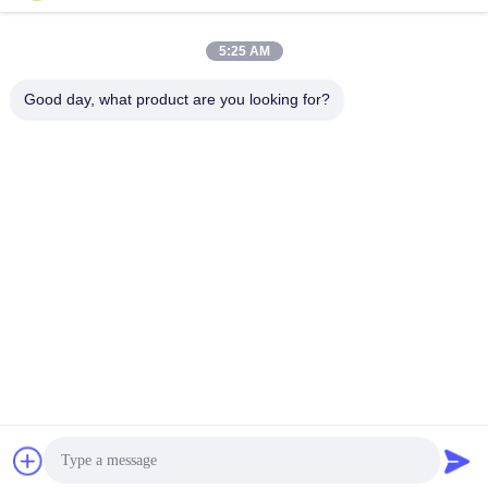
5:25 AM
Good day, what product are you looking for?
SHENZHEN H&S INNOVATION
TECHNOLOGY CO., LTD
howard@hscxled.com
86-134-2892-1577
4° piano, 2° edificio, Zona Industriale Wanyan, Comunità di
Qiaotou, Via Fuhai, Distretto di Bao'an, Città di Shenzhen,
Provincia di Guangdong, Cina
Cina Buona Qualità Display a LED pubblicitario esterno Fornitore. 2024-
2026 Shenzhen H&S Innovation Technology Co., Ltd Tutti i diritti riservati.