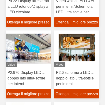
P4.28 Display all'esterno
Video wall a LED COB
a LED rotondo/Display a
per interni /Schermo a
LED circolare
LED ultra sottile per
Home Theater
Ottenga il migliore prezzo
Ottenga il migliore prezzo
Video
Video
P2.976 Display LED a
P2.6 schermo a LED a
doppio lato ultra-sottile
doppio lato ultra-sottile
per interni
per interni
Ottenga il migliore prezzo
Ottenga il migliore prezzo