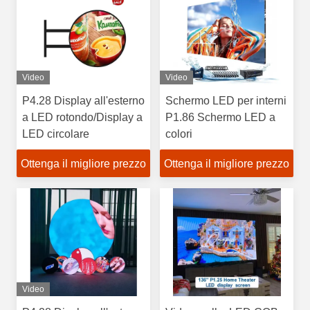
Video
Video
P4.28 Display all'esterno
Schermo LED per interni
a LED rotondo/Display a
P1.86 Schermo LED a
LED circolare
colori
Ottenga il migliore prezzo
Ottenga il migliore prezzo
Video