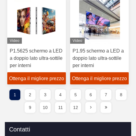
Video
Video
P1.5625 schermo a LED
P1.95 schermo a LED a
a doppio lato ultra-sottile
doppio lato ultra-sottile
per interni
per interni
Ottenga il migliore prezzo
Ottenga il migliore prezzo
1
2
3
4
5
6
7
8
9
10
11
12
Contatti