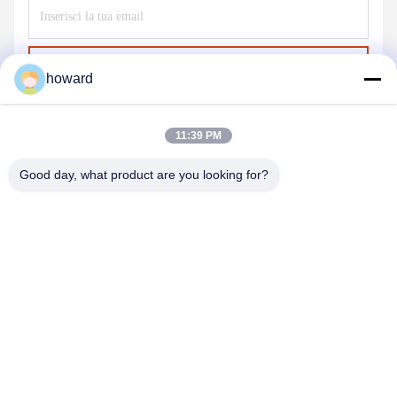
Invia
howard
11:39 PM
Good day, what product are you looking for?
SHENZHEN H&S INNOVATION
TECHNOLOGY CO., LTD
howard@hscxled.com
86-134-2892-1577
4° piano, 2° edificio, Zona Industriale Wanyan, Comunità di
Qiaotou, Via Fuhai, Distretto di Bao'an, Città di Shenzhen,