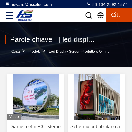
howard@hscxled.com
86-134-2892-1577
Citazione
Parole chiave [ led display screen ] partita 282 prodotti
>
>
Casa
Prodotti
Led Display Screen Produttore Online
Video
Diametro 4m P3 Esterno
Schermo pubblicitario a