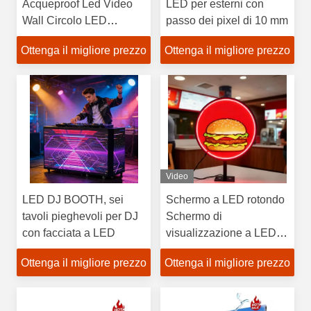
Acqueproof Led Video
LED per esterni con
Wall Circolo LED
passo dei pixel di 10 mm
Display Screen
Ottenga il migliore prezzo
Ottenga il migliore prezzo
Video
LED DJ BOOTH, sei
Schermo a LED rotondo
tavoli pieghevoli per DJ
Schermo di
con facciata a LED
visualizzazione a LED
circolare per esterni con
Ottenga il migliore prezzo
Ottenga il migliore prezzo
diametro di 600 mm