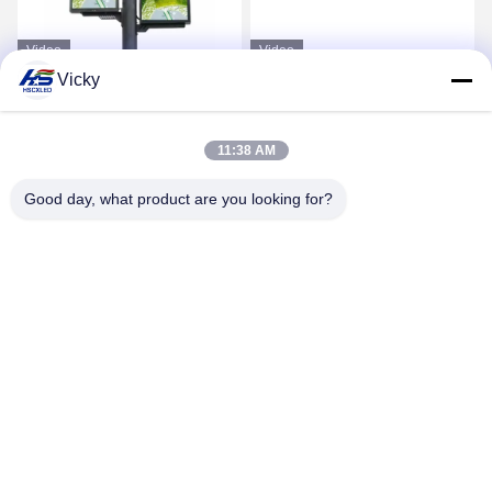
Video
Video
Vicky
P4 Display LED a strisce
640*1280mm Display a
di lampada per strada
LED a doppio lato
esterna
11:38 AM
Ottenga il migliore prezzo
Ottenga il migliore prezzo
Good day, what product are you looking for?
SHENZHEN H&S INNOVATION
TECHNOLOGY CO., LTD
howard@hscxled.com
86-134-2892-1577