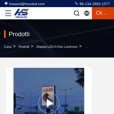
howard@hscxled.com
86-134-2892-1577
Citazione
Prodotti
>
>
>
Casa
Prodotti
Display LED A Polo Luminoso
Schermo LED P3 Pol