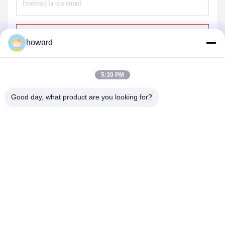
Invia
howard
5:30 PM
Good day, what product are you looking for?
SHENZHEN H&S INNOVATION
TECHNOLOGY CO., LTD
howard@hscxled.com
86-134-2892-1577
4° piano, 2° edificio, Zona Industriale Wanyan, Comunità di
Qiaotou, Via Fuhai, Distretto di Bao'an, Città di Shenzhen,