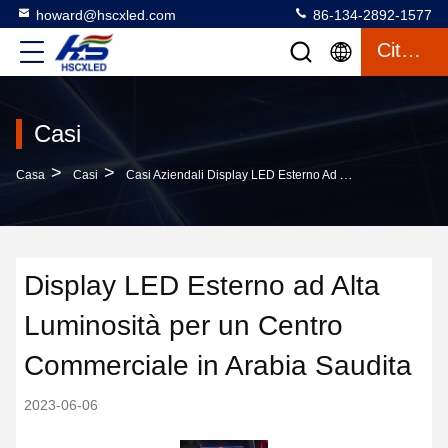
howard@hscxled.com
86-134-2892-1577
Citazione
Casi
>
>
Casa
Casi
Casi Aziendali Display LED Esterno Ad Alta Luminosità Per Un Centro Commerciale In Arabia Saudita
Display LED Esterno ad Alta
Luminosità per un Centro
Commerciale in Arabia Saudita
2023-06-06