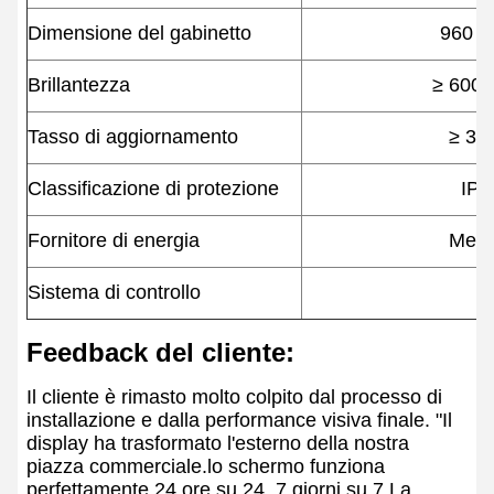
Dimensione del gabinetto
960 m
Brillantezza
≥ 6000
Tasso di aggiornamento
≥ 38
Classificazione di protezione
IP6
Fornitore di energia
Mean 
Sistema di controllo
Feedback del cliente:
Il cliente è rimasto molto colpito dal processo di
installazione e dalla performance visiva finale. "Il
display ha trasformato l'esterno della nostra
piazza commerciale.lo schermo funziona
perfettamente 24 ore su 24, 7 giorni su 7.La